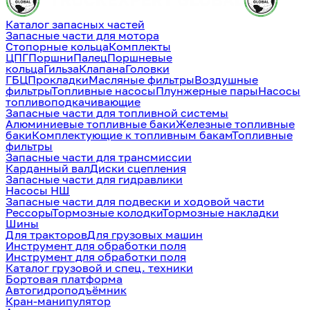
Каталог запасных частей
Запасные части для мотора
Стопорные кольца
Комплекты
ЦПГ
Поршни
Палец
Поршневые
кольца
Гильза
Клапана
Головки
ГБЦ
Прокладки
Масляные фильтры
Воздушные
фильтры
Топливные насосы
Плунжерные пары
Насосы
топливоподкачивающие
Запасные части для топливной системы
Алюминиевые топливные баки
Железные топливные
баки
Комплектующие к топливным бакам
Топливные
фильтры
Запасные части для трансмиссии
Карданный вал
Диски сцепления
Запасные части для гидравлики
Насосы НШ
Запасные части для подвески и ходовой части
Рессоры
Тормозные колодки
Тормозные накладки
Шины
Для тракторов
Для грузовых машин
Инструмент для обработки поля
Инструмент для обработки поля
Каталог грузовой и спец. техники
Бортовая платформа
Автогидроподъёмник
Кран-манипулятор