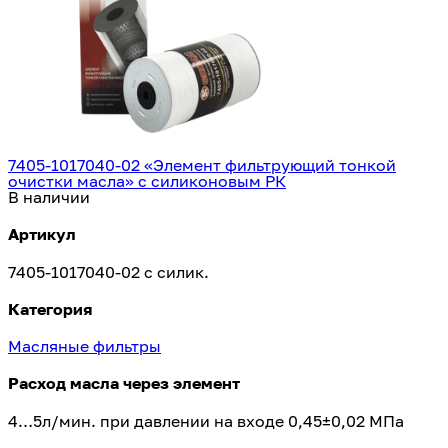
КАМАЗ 740.61-320
3
65206
3
7405-1017040-02 «Элемент фильтрующий тонкой
очистки масла» с силиконовым РК
В наличии
КАМАЗ 740.60-360
3
Артикул
7405-1017040-02 с силик.
Категория
Масляные фильтры
Расход масла через элемент
КАМАЗ 740.63-400
3
4…5л/мин. при давлении на входе 0,45±0,02 МПа