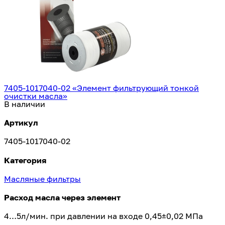
КАМАЗ 740.75-440
3
7405-1017040-02 «Элемент фильтрующий тонкой
очистки масла»
В наличии
Артикул
КАМАЗ 820.60-260 газовый
7405-1017040-02
3
Категория
Масляные фильтры
Расход масла через элемент
4…5л/мин. при давлении на входе 0,45±0,02 МПа