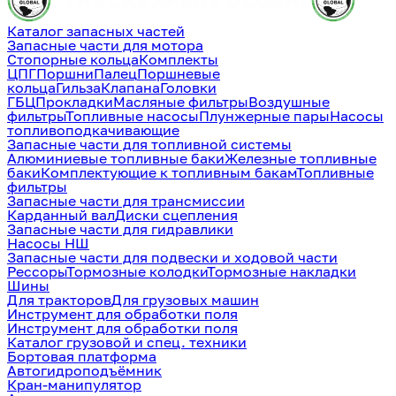
Каталог запасных частей
Запасные части для мотора
Стопорные кольца
Комплекты
ЦПГ
Поршни
Палец
Поршневые
кольца
Гильза
Клапана
Головки
ГБЦ
Прокладки
Масляные фильтры
Воздушные
фильтры
Топливные насосы
Плунжерные пары
Насосы
топливоподкачивающие
Запасные части для топливной системы
Алюминиевые топливные баки
Железные топливные
баки
Комплектующие к топливным бакам
Топливные
фильтры
Запасные части для трансмиссии
Карданный вал
Диски сцепления
Запасные части для гидравлики
Насосы НШ
Запасные части для подвески и ходовой части
Рессоры
Тормозные колодки
Тормозные накладки
Шины
Для тракторов
Для грузовых машин
Инструмент для обработки поля
Инструмент для обработки поля
Каталог грузовой и спец. техники
Бортовая платформа
Автогидроподъёмник
Кран-манипулятор