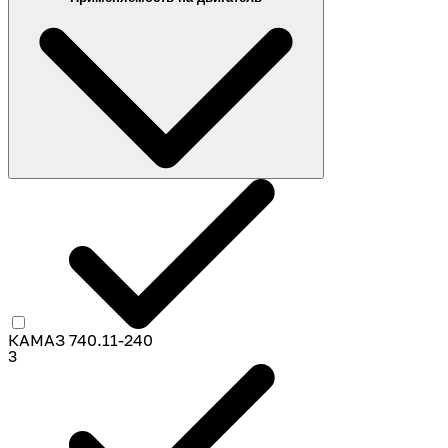
65115
2
55111
2
КАМАЗ 740.11-240
3
65116
2