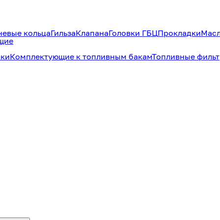
евые кольца
Гильза
Клапана
Головки ГБЦ
Прокладки
Масл
щие
аки
Комплектующие к топливным бакам
Топливные филь