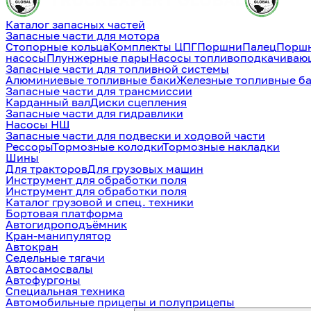
Каталог запасных частей
Запасные части для мотора
Стопорные кольца
Комплекты ЦПГ
Поршни
Палец
Поршн
насосы
Плунжерные пары
Насосы топливоподкачиваю
Запасные части для топливной системы
Алюминиевые топливные баки
Железные топливные б
Запасные части для трансмиссии
Карданный вал
Диски сцепления
Запасные части для гидравлики
Насосы НШ
Запасные части для подвески и ходовой части
Рессоры
Тормозные колодки
Тормозные накладки
Шины
Для тракторов
Для грузовых машин
Инструмент для обработки поля
Инструмент для обработки поля
Каталог грузовой и спец. техники
Бортовая платформа
Автогидроподъёмник
Кран-манипулятор
Автокран
Седельные тягачи
Автосамосвалы
Автофургоны
Специальная техника
Автомобильные прицепы и полуприцепы