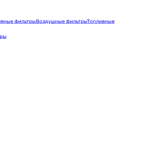
яные фильтры
Воздушные фильтры
Топливные
тры