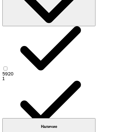
БелАЗ
6
5920
1
Автогрейдеры
2
Наличие
5557