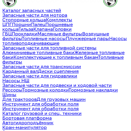
Каталог запасных частей
Запасные части для мотора
Стопорные кольца
Комплекты
ЦПГ
Поршни
Палец
Поршневые
кольца
Гильза
Клапана
Головки
ГБЦ
Прокладки
Масляные фильтры
Воздушные
фильтры
Топливные насосы
Плунжерные пары
Насосы
топливоподкачивающие
Запасные части для топливной системы
Алюминиевые топливные баки
Железные топливные
баки
Комплектующие к топливным бакам
Топливные
фильтры
Запасные части для трансмиссии
Карданный вал
Диски сцепления
Запасные части для гидравлики
Насосы НШ
Запасные части для подвески и ходовой части
Рессоры
Тормозные колодки
Тормозные накладки
Шины
Для тракторов
Для грузовых машин
Инструмент для обработки поля
Инструмент для обработки поля
Каталог грузовой и спец. техники
Бортовая платформа
Автогидроподъёмник
Кран-манипулятор