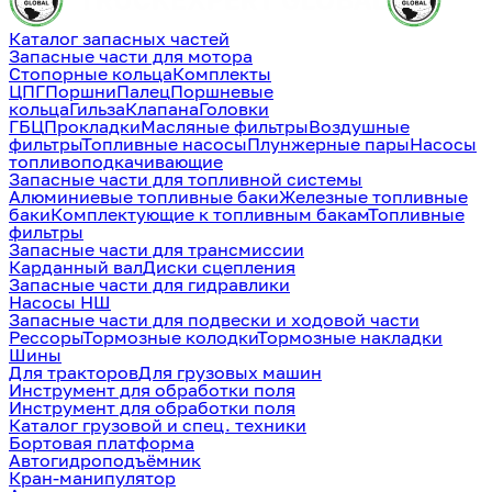
Каталог запасных частей
Запасные части для мотора
Стопорные кольца
Комплекты
ЦПГ
Поршни
Палец
Поршневые
кольца
Гильза
Клапана
Головки
ГБЦ
Прокладки
Масляные фильтры
Воздушные
фильтры
Топливные насосы
Плунжерные пары
Насосы
топливоподкачивающие
Запасные части для топливной системы
Алюминиевые топливные баки
Железные топливные
баки
Комплектующие к топливным бакам
Топливные
фильтры
Запасные части для трансмиссии
Карданный вал
Диски сцепления
Запасные части для гидравлики
Насосы НШ
Запасные части для подвески и ходовой части
Рессоры
Тормозные колодки
Тормозные накладки
Шины
Для тракторов
Для грузовых машин
Инструмент для обработки поля
Инструмент для обработки поля
Каталог грузовой и спец. техники
Бортовая платформа
Автогидроподъёмник
Кран-манипулятор