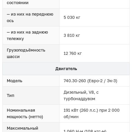
состоянии
— из них на переднюю
5 030 кг
ось
— из них на заднюю
3 810 кг
тележку
Грузоподъёмность
12 760 кг
шасси
Двигатель
Модель
740.30-260 (Евро-2 / Эк-3)
Дизельный, V8, с
Тип
турбонаддувом
Номинальная
191 кВт (260 л.с.) при 2 000
мощность (нетто)
об/мин
Максимальный
1 060 Н·м (108 кгс·м)