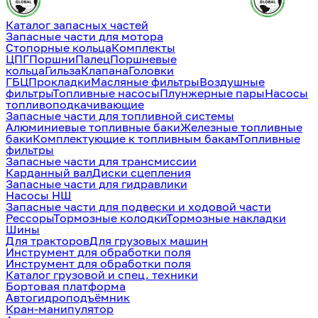
Каталог запасных частей
Запасные части для мотора
Стопорные кольца
Комплекты
ЦПГ
Поршни
Палец
Поршневые
кольца
Гильза
Клапана
Головки
ГБЦ
Прокладки
Масляные фильтры
Воздушные
фильтры
Топливные насосы
Плунжерные пары
Насосы
топливоподкачивающие
Запасные части для топливной системы
Алюминиевые топливные баки
Железные топливные
баки
Комплектующие к топливным бакам
Топливные
фильтры
Запасные части для трансмиссии
Карданный вал
Диски сцепления
Запасные части для гидравлики
Насосы НШ
Запасные части для подвески и ходовой части
Рессоры
Тормозные колодки
Тормозные накладки
Шины
Для тракторов
Для грузовых машин
Инструмент для обработки поля
Инструмент для обработки поля
Каталог грузовой и спец. техники
Бортовая платформа
Автогидроподъёмник
Кран-манипулятор