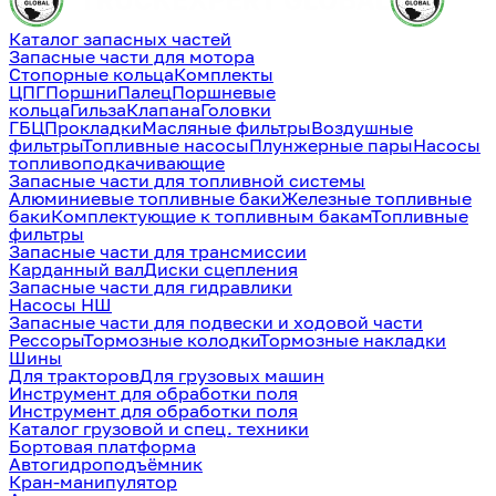
Каталог запасных частей
Запасные части для мотора
Стопорные кольца
Комплекты
ЦПГ
Поршни
Палец
Поршневые
кольца
Гильза
Клапана
Головки
ГБЦ
Прокладки
Масляные фильтры
Воздушные
фильтры
Топливные насосы
Плунжерные пары
Насосы
топливоподкачивающие
Запасные части для топливной системы
Алюминиевые топливные баки
Железные топливные
баки
Комплектующие к топливным бакам
Топливные
фильтры
Запасные части для трансмиссии
Карданный вал
Диски сцепления
Запасные части для гидравлики
Насосы НШ
Запасные части для подвески и ходовой части
Рессоры
Тормозные колодки
Тормозные накладки
Шины
Для тракторов
Для грузовых машин
Инструмент для обработки поля
Инструмент для обработки поля
Каталог грузовой и спец. техники
Бортовая платформа
Автогидроподъёмник
Кран-манипулятор