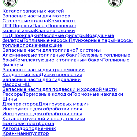
Каталог запасных частей
Запасные части для мотора
Стопорные кольца
Комплекты
ЦПГ
Поршни
Палец
Поршневые
кольца
Гильза
Клапана
Головки
ГБЦ
Прокладки
Масляные фильтры
Воздушные
фильтры
Топливные насосы
Плунжерные пары
Насосы
топливоподкачивающие
Запасные части для топливной системы
Алюминиевые топливные баки
Железные топливные
баки
Комплектующие к топливным бакам
Топливные
фильтры
Запасные части для трансмиссии
Карданный вал
Диски сцепления
Запасные части для гидравлики
Насосы НШ
Запасные части для подвески и ходовой части
Рессоры
Тормозные колодки
Тормозные накладки
Шины
Для тракторов
Для грузовых машин
Инструмент для обработки поля
Инструмент для обработки поля
Каталог грузовой и спец. техники
Бортовая платформа
Автогидроподъёмник
Кран-манипулятор