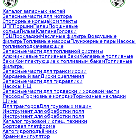
Каталог запасных частей
Запасные части для мотора
Стопорные кольца
Комплекты
ЦПГ
Поршни
Палец
Поршневые
кольца
Гильза
Клапана
Головки
ГБЦ
Прокладки
Масляные фильтры
Воздушные
фильтры
Топливные насосы
Плунжерные пары
Насосы
топливоподкачивающие
Запасные части для топливной системы
Алюминиевые топливные баки
Железные топливные
баки
Комплектующие к топливным бакам
Топливные
фильтры
Запасные части для трансмиссии
Карданный вал
Диски сцепления
Запасные части для гидравлики
Насосы НШ
Запасные части для подвески и ходовой части
Рессоры
Тормозные колодки
Тормозные накладки
Шины
Для тракторов
Для грузовых машин
Инструмент для обработки поля
Инструмент для обработки поля
Каталог грузовой и спец. техники
Бортовая платформа
Автогидроподъёмник
Кран-манипулятор