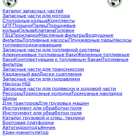
Каталог запасных частей
Запасные части для мотора
Стопорные кольца
Комплекты
ЦПГ
Поршни
Палец
Поршневые
кольца
Гильза
Клапана
Головки
ГБЦ
Прокладки
Масляные фильтры
Воздушные
фильтры
Топливные насосы
Плунжерные пары
Насосы
топливоподкачивающие
Запасные части для топливной системы
Алюминиевые топливные баки
Железные топливные
баки
Комплектующие к топливным бакам
Топливные
фильтры
Запасные части для трансмиссии
Карданный вал
Диски сцепления
Запасные части для гидравлики
Насосы НШ
Запасные части для подвески и ходовой части
Рессоры
Тормозные колодки
Тормозные накладки
Шины
Для тракторов
Для грузовых машин
Инструмент для обработки поля
Инструмент для обработки поля
Каталог грузовой и спец. техники
Бортовая платформа
Автогидроподъёмник
Кран-манипулятор