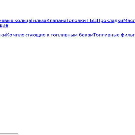
евые кольца
Гильза
Клапана
Головки ГБЦ
Прокладки
Масл
щие
аки
Комплектующие к топливным бакам
Топливные филь