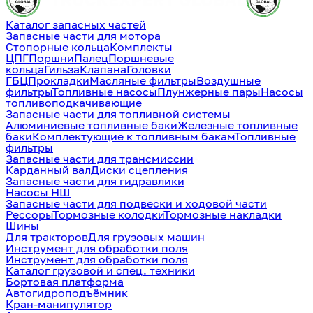
Каталог запасных частей
Запасные части для мотора
Стопорные кольца
Комплекты
ЦПГ
Поршни
Палец
Поршневые
кольца
Гильза
Клапана
Головки
ГБЦ
Прокладки
Масляные фильтры
Воздушные
фильтры
Топливные насосы
Плунжерные пары
Насосы
топливоподкачивающие
Запасные части для топливной системы
Алюминиевые топливные баки
Железные топливные
баки
Комплектующие к топливным бакам
Топливные
фильтры
Запасные части для трансмиссии
Карданный вал
Диски сцепления
Запасные части для гидравлики
Насосы НШ
Запасные части для подвески и ходовой части
Рессоры
Тормозные колодки
Тормозные накладки
Шины
Для тракторов
Для грузовых машин
Инструмент для обработки поля
Инструмент для обработки поля
Каталог грузовой и спец. техники
Бортовая платформа
Автогидроподъёмник
Кран-манипулятор